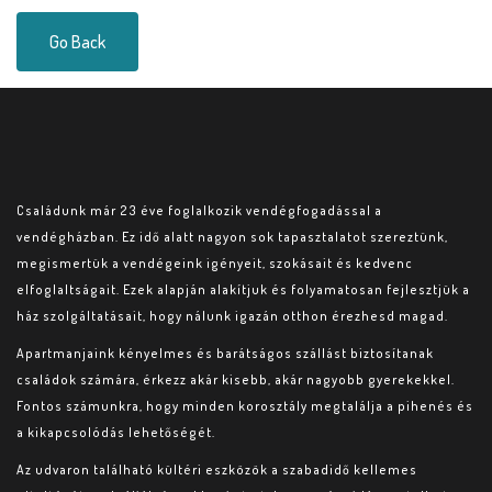
Go Back
Családunk már 23 éve foglalkozik vendégfogadással a
vendégházban. Ez idő alatt nagyon sok tapasztalatot szereztünk,
megismertük a vendégeink igényeit, szokásait és kedvenc
elfoglaltságait. Ezek alapján alakítjuk és folyamatosan fejlesztjük a
ház szolgáltatásait, hogy nálunk igazán otthon érezhesd magad.
Apartmanjaink kényelmes és barátságos szállást biztosítanak
családok számára, érkezz akár kisebb, akár nagyobb gyerekekkel.
Fontos számunkra, hogy minden korosztály megtalálja a pihenés és
a kikapcsolódás lehetőségét.
Az udvaron található kültéri eszközök a szabadidő kellemes