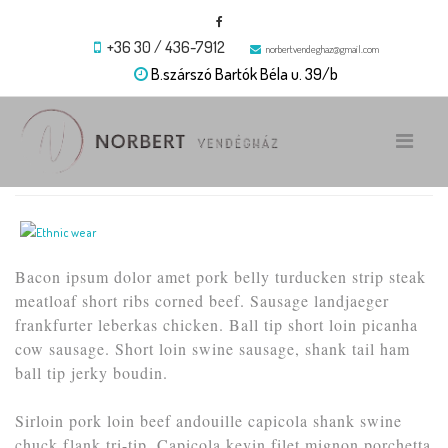
+36 30 / 436-7912
norbertvendeghaz@gmail.com
B.szárszó Bartók Béla u. 39/b
Ethnic wear
Bacon ipsum dolor amet pork belly turducken strip steak
meatloaf short ribs corned beef. Sausage landjaeger
frankfurter leberkas chicken. Ball tip short loin picanha
cow sausage. Short loin swine sausage, shank tail ham
ball tip jerky boudin.
Sirloin pork loin beef andouille capicola shank swine
chuck flank tri-tip. Capicola kevin filet mignon porchetta