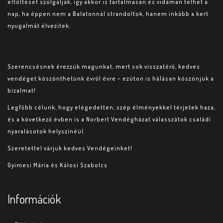
eltöltését szolgálják, így akkor is tartalmasan és vidáman telhet a
nap, ha éppen nem a Balatonnál strandoltok, hanem inkább a kert
nyugalmát élvezitek.
Szerencsésnek érezzük magunkat, mert sok visszatérő, kedves
vendéget köszönthetünk évről évre – ezúton is hálásan köszönjük a
bizalmat!
Legfőbb célunk, hogy elégedetten, szép élményekkel térjetek haza,
és a következő évben is a Norbert Vendégházat válasszátok családi
nyaralásotok helyszínéül.
Szeretettel várjuk kedves Vendégeinket!
Gyimesi Mária és Kálosi Szabolcs
Információk