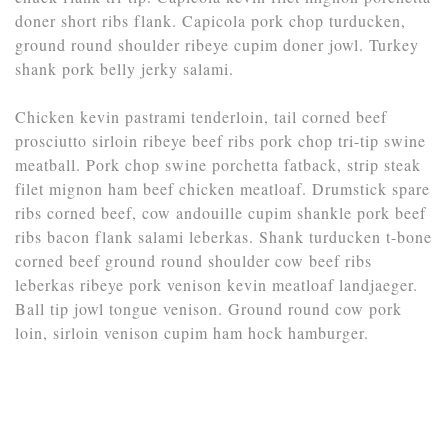
doner short ribs flank. Capicola pork chop turducken,
ground round shoulder ribeye cupim doner jowl. Turkey
shank pork belly jerky salami.
Chicken kevin pastrami tenderloin, tail corned beef
prosciutto sirloin ribeye beef ribs pork chop tri-tip swine
meatball. Pork chop swine porchetta fatback, strip steak
filet mignon ham beef chicken meatloaf. Drumstick spare
ribs corned beef, cow andouille cupim shankle pork beef
ribs bacon flank salami leberkas. Shank turducken t-bone
corned beef ground round shoulder cow beef ribs
leberkas ribeye pork venison kevin meatloaf landjaeger.
Ball tip jowl tongue venison. Ground round cow pork
loin, sirloin venison cupim ham hock hamburger.