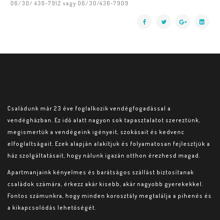
06/30/ 436-7912 vagy 06/30/436-7909
Családunk már 23 éve foglalkozik vendégfogadással a
vendégházban. Ez idő alatt nagyon sok tapasztalatot szereztünk,
megismertük a vendégeink igényeit, szokásait és kedvenc
elfoglaltságait. Ezek alapján alakítjuk és folyamatosan fejlesztjük a
ház szolgáltatásait, hogy nálunk igazán otthon érezhesd magad.
Apartmanjaink kényelmes és barátságos szállást biztosítanak
családok számára, érkezz akár kisebb, akár nagyobb gyerekekkel.
Fontos számunkra, hogy minden korosztály megtalálja a pihenés és
a kikapcsolódás lehetőségét.