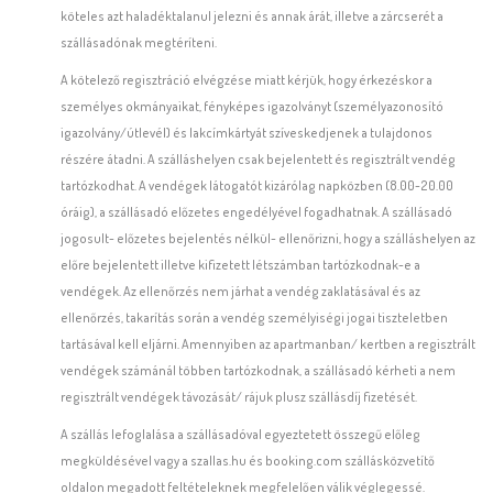
köteles azt haladéktalanul jelezni és annak árát, illetve a zárcserét a
szállásadónak megtéríteni.
A kötelező regisztráció elvégzése miatt kérjük, hogy érkezéskor a
személyes okmányaikat, fényképes igazolványt (személyazonosító
igazolvány/útlevél) és lakcímkártyát szíveskedjenek a tulajdonos
részére átadni. A szálláshelyen csak bejelentett és regisztrált vendég
tartózkodhat. A vendégek látogatót kizárólag napközben (8.00-20.00
óráig), a szállásadó előzetes engedélyével fogadhatnak. A szállásadó
jogosult- előzetes bejelentés nélkül- ellenőrizni, hogy a szálláshelyen az
előre bejelentett illetve kifizetett létszámban tartózkodnak-e a
vendégek. Az ellenőrzés nem járhat a vendég zaklatásával és az
ellenőrzés, takarítás során a vendég személyiségi jogai tiszteletben
tartásával kell eljárni. Amennyiben az apartmanban/ kertben a regisztrált
vendégek számánál többen tartózkodnak, a szállásadó kérheti a nem
regisztrált vendégek távozását/ rájuk plusz szállásdíj fizetését.
A szállás lefoglalása a szállásadóval egyeztetett összegű előleg
megküldésével vagy a szallas.hu és booking.com szállásközvetítő
oldalon megadott feltételeknek megfelelően válik véglegessé.