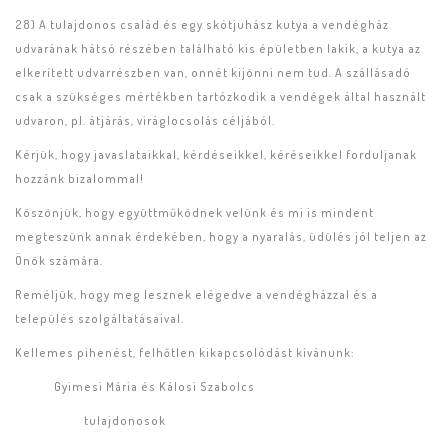
28) A tulajdonos család és egy skótjuhász kutya a vendégház
udvarának hátsó részében található kis épületben lakik, a kutya az
elkerített udvarrészben van, onnét kijönni nem tud. A szállásadó
csak a szükséges mértékben tartózkodik a vendégek által használt
udvaron, pl. átjárás, viráglocsolás céljából.
Kérjük, hogy javaslataikkal, kérdéseikkel, kéréseikkel forduljanak
hozzánk bizalommal!
Köszönjük, hogy együttműködnek velünk és mi is mindent
megteszünk annak érdekében, hogy a nyaralás, üdülés jól teljen az
Önök számára.
Reméljük, hogy meg lesznek elégedve a vendégházzal és a
település szolgáltatásaival.
Kellemes pihenést, felhőtlen kikapcsolódást kívánunk:
Gyimesi Mária és Kálosi Szabolcs
tulajdonosok