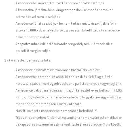
A medencébe kavicsot (murvát) és homokot, földet szórnak
A teraszokra, járdákra, fűbe, virágcserepekbe kavicsot és homokot
szórnak és azt nem takarítják el
A medence fóliát a szabályok be nem tartása miatt kiszakítják (a fólia
értéke 40.000.- Ft, amelyet károkozás esetén ki kell fizetni), a medence
palástot behorpasztják
Az apartmanban található bútorokat engedély nélkül átrendezik, a
parkettát megkarcolják
27) A medence használata:
A medence használata előtt lábmosó használata kötelező!
A medencébe bemenni és abból kijönni csak és kizárólag a létrán
keresztül szabad, mert egyéb esetben a palást behorpad vagy megtörik.
A medence palástjára ráülni, ráállni, azon keresztül ki- és behajolni TILOS.
Kérjük, hogy éles vagy nem medencébe való tárgyakat ne vigyenek be a
medencébe, mert megsérül, kiszakad a fólia.
Murvát, köveket a medencébe nem szabad beledobálni.
Tilos a medencében fürdeni akkor, amikor a homokszűrő automatikusan
bekapcsol és a szkimmer szűri a vizet. (Este 21 óra és reggel 7 óra között)