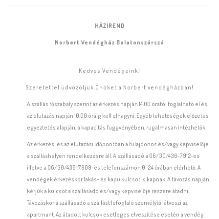
HÁZIREND
Norbert Vendégház Balatonszárszó
Kedves Vendégeink!
Szeretettel üdvözöljük Önöket a Norbert vendégházban!
A szállás főszabály szerint az érkezés napján 14.00 órától foglalható el és
az elutazás napján 10.00 óráig kell elhagyni. Egyéb lehetőségek előzetes
egyeztetés alapján, a kapacitás függvényében, rugalmasan intézhetők.
Az érkezési és az elutazási időpontban a tulajdonos és/vagy képviselője
a szálláshelyen rendelkezésre áll. A szállásadó a 06/30/436-7912-es
illetve a 06/30/436-7909-es telefonszámon 0-24 órában elérhető. A
vendégek érkezéskor lakás- és kapu kulcsot is kapnak. A távozás napján
kérjük a kulcsot a szállásadó és/vagy képviselője részére átadni.
Távozáskor a szállásadó a szállást lefoglaló személytől átveszi az
apartmant. Az átadott kulcsok esetleges elveszítése esetén a vendég