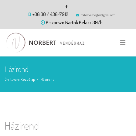
+36 30 / 436-7912
norbertvendeghaz@gmail.com
B.szárszó Bartók Béla u. 39/b
Házirend
Ön itt van:
Kezdőlap
Házirend
Házirend