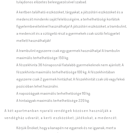
tulajdonos előzetes beleegyezésével szabad.
A kertben található eszközöket, tárgyakat, a játszótéri eszközöket és a
medencét mindenki saját felelősségére, a terhelhetőségi korlátok
figyelembevételével használhatja! A játszótéri eszközöket, a trambulint,
a medencét és a sütögető részt a gyermekek csak szülői felügyelet
mellett használhatják!
A trambulint egyszerre csak egy gyermek használhatja! A trambulin
maximális terhelhetősége: 150 kg.
A fészekhinta 36 hónaposnál fiatalabb gyermekeknek nem ajánlott. A
fészekhinta maximális terhelhetősége 100 kg. A fészekhintában
egyszerre csak 2 gyermek hintázhat. A fészekhintát csak ülő vagy fekvő
pozícióban lehet használni.
A napozóágyak maximális terhelhetősége 110 kg.
A hintaágyak maximális terhelhetősége 220 kg.
A két apartmanban nyaraló vendégek közösen használják a
vendégház udvarát, a kerti eszközöket, játékokat, a medencét.
Kérjük Önöket, hogy a kanapén ne egyenek és ne igyanak, mert a