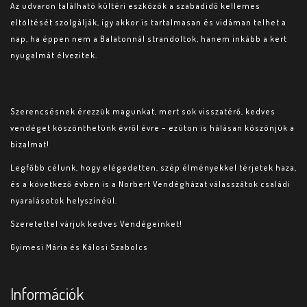
Az udvaron található kültéri eszközök a szabadidő kellemes
eltöltését szolgálják, így akkor is tartalmasan és vidáman telhet a
nap, ha éppen nem a Balatonnál strandoltok, hanem inkább a kert
nyugalmát élvezitek.
Szerencsésnek érezzük magunkat, mert sok visszatérő, kedves
vendéget köszönthetünk évről évre – ezúton is hálásan köszönjük a
bizalmat!
Legfőbb célunk, hogy elégedetten, szép élményekkel térjetek haza,
és a következő évben is a Norbert Vendégházat válasszátok családi
nyaralásotok helyszínéül.
Szeretettel várjuk kedves Vendégeinket!
Gyimesi Mária és Kálosi Szabolcs
Információk