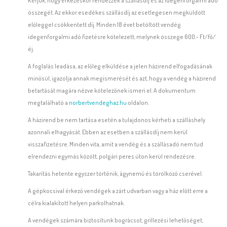
Kérjük, hogy érkezéskor rendezzék a szállásdíj és az idegenforgalmi adó
összegét. Az ekkor esedékes szállásdíj az esetlegesen megküldött
előleggel csökkentett díj. Minden 18 évet betöltött vendég
idegenforgalmi adó fizetésre kötelezett, melynek összege 600.- Ft/fő/
éj.
A foglalás leadása, az előleg elküldése a jelen házirend elfogadásának
minősül, igazolja annak megismerését és azt, hogy a vendég a házirend
betartását magára nézve kötelezőnek ismeri el. A dokumentum
megtalálható a
norbertvendeghaz.hu
oldalon.
A házirend be nem tartása esetén a tulajdonos kérheti a szálláshely
azonnali elhagyását. Ebben az esetben a szállásdíj nem kerül
visszafizetésre. Minden vita, amit a vendég és a szállásadó nem tud
elrendezni egymás között, polgári peres úton kerül rendezésre.
Takarítás hetente egyszer történik, ágynemű és törölköző cserével.
A gépkocsival érkező vendégek a zárt udvarban vagy a ház előtt erre a
célra kialakított helyen parkolhatnak.
A vendégek számára biztosítunk bográcsot, grillezési lehetőséget,