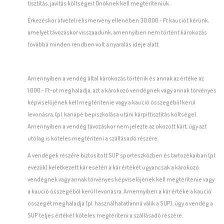
tisztítás, javítás költségeit Önöknek kell megtéríteniük.
Érkezéskor átvételi elismervény ellenében 30.000.- Ft kauciót kérünk,
amelyet távozáskor visszaadunk, amennyiben nem történt károkozás
továbbá minden rendben volt a nyaralás ideje alatt.
Amennyiben a vendég által károkozás történik és annak az értéke az
1.000.- Ft-ot meghaladja, azt a károkozó vendégnek vagy annak törvényes
képviselőjének kell megtérítenie vagy a kaució összegéből kerül
levonásra. (pl. kanapé bepiszkolása utáni kárpittisztítás költsége).
Amennyiben a vendég távozáskor nem jelezte az okozott kárt, úgy azt
utólag is köteles megtéríteni a szállásadó részére.
A vendégek részére biztosított SUP sporteszközben és tartozékaiban (pl.
evezők) keletkezett kár esetén a kár értékét ugyancsak a károkozó
vendégnek vagy annak törvényes képviselőjének kell megtérítenie vagy
a kaució összegéből kerül levonásra. Amennyiben a kár értéke a kaució
összegét meghaladja (pl. használhatatlanná válik a SUP), úgy a vendég a
SUP teljes értékét köteles megtéríteni a szállásadó részére.