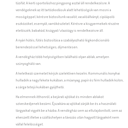
tűzifát. A kerti sportoláshoz pingpong asztal áll rendelkezésre. A
vendégeknek az itt tartózkodásuk alatt lehetőségük van mosni a
mosógéppel, kérésre biztosítunk vasalót, vasalóállványt, cipőápoló
eszközöket, esernyőt, varrókészletet. Kérésre a kisgyermekek részére
etetőszék, babakád, kiságyat/utazóágy is rendelkezésre áll.
A nyári hűtés, fűtés biztosítása a szabályozható légkondicionáló
berendezéssel lehetséges, díjmentesen.
A vendégház több helyiségében található olyan ablak, amelyen
szúnyogháló van.
A keletkező szemetet kérjük szelektíven kezelni. Kommunális konyhai
hulladék a nagy fekete kukában, a műanyag, papír és fém hulladék külön,
a sárga tetejű kukában gyűjthető.
Ha elmennek itthonról, a bejárati ajtókat és minden ablakot
szíveskedjenek bezárni. Éjszakára az ajtókat zárják be és a használati
tárgyaikat vigyék be a házba. A vendégház sem az eltulajdonított, sem az
elveszett illetve a szálláshelyen a távozás után hagyott tárgyakért nem
vállal felelősséget.