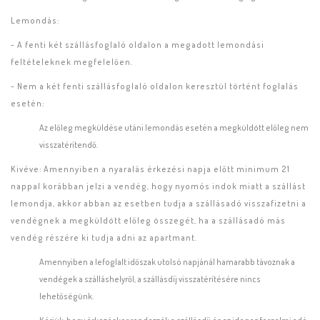
Lemondás:
- A fenti két szállásfoglaló oldalon a megadott lemondási
feltételeknek megfelelően.
- Nem a két fenti szállásfoglaló oldalon keresztül történt foglalás
esetén:
Az előleg megküldése utáni lemondás esetén a megküldött előleg nem
visszatérítendő.
Kivéve: Amennyiben a nyaralás érkezési napja előtt minimum 21
nappal korábban jelzi a vendég, hogy nyomós indok miatt a szállást
lemondja, akkor abban az esetben tudja a szállásadó visszafizetni a
vendégnek a megküldött előleg összegét, ha a szállásadó más
vendég részére ki tudja adni az apartmant.
Amennyiben a lefoglalt időszak utolsó napjánál hamarabb távoznak a
vendégek a szálláshelyről, a szállásdíj visszatérítésére nincs
lehetőségünk.