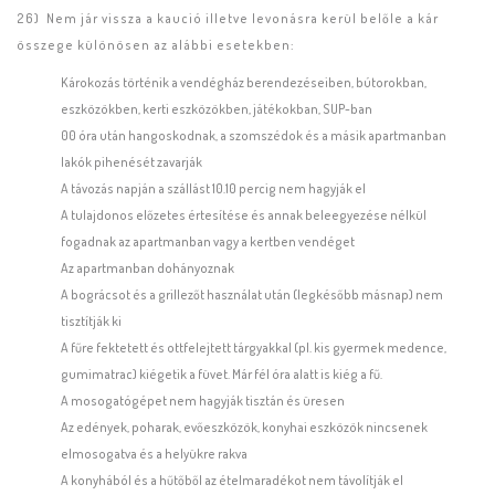
26) Nem jár vissza a kaució illetve levonásra kerül belőle a kár
összege különösen az alábbi esetekben:
Károkozás történik a vendégház berendezéseiben, bútorokban,
eszközökben, kerti eszközökben, játékokban, SUP-ban
00 óra után hangoskodnak, a szomszédok és a másik apartmanban
lakók pihenését zavarják
A távozás napján a szállást 10.10 percig nem hagyják el
A tulajdonos előzetes értesítése és annak beleegyezése nélkül
fogadnak az apartmanban vagy a kertben vendéget
Az apartmanban dohányoznak
A bográcsot és a grillezőt használat után (legkésőbb másnap) nem
tisztítják ki
A fűre fektetett és ottfelejtett tárgyakkal (pl. kis gyermek medence,
gumimatrac) kiégetik a füvet. Már fél óra alatt is kiég a fű.
A mosogatógépet nem hagyják tisztán és üresen
Az edények, poharak, evőeszközök, konyhai eszközök nincsenek
elmosogatva és a helyükre rakva
A konyhából és a hűtőből az ételmaradékot nem távolítják el