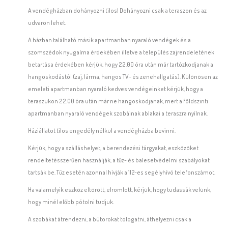
A vendégházban dohányozni tilos! Dohányozni csak a teraszon és az
udvaron lehet.
A házban található másik apartmanban nyaraló vendégek és a
szomszédok nyugalma érdekében illetve a település zajrendeletének
betartása érdekében kérjük, hogy 22.00 óra után már tartózkodjanak a
hangoskodástól (zaj, lárma, hangos TV- és zenehallgatás). Különösen az
emeleti apartmanban nyaraló kedves vendégeinket kérjük, hogy a
teraszukon 22.00 óra után már ne hangoskodjanak, mert a földszinti
apartmanban nyaraló vendégek szobáinak ablakai a teraszra nyílnak.
Háziállatot tilos engedély nélkül a vendégházba bevinni.
Kérjük, hogy a szálláshelyet, a berendezési tárgyakat, eszközöket
rendeltetésszerűen használják, a tűz- és balesetvédelmi szabályokat
tartsák be. Tűz esetén azonnal hívják a 112-es segélyhívó telefonszámot.
Ha valamelyik eszköz eltörött, elromlott, kérjük, hogy tudassák velünk,
hogy minél előbb pótolni tudjuk.
A szobákat átrendezni, a bútorokat tologatni, áthelyezni csak a